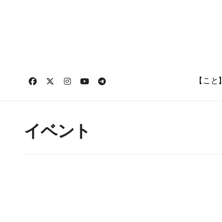
コ
ン
テ
ン
ツ
に
ス
キ
【こと
ッ
プ
イベント