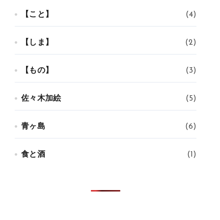
【こと】
(4)
【しま】
(2)
【もの】
(3)
佐々木加絵
(5)
青ヶ島
(6)
食と酒
(1)