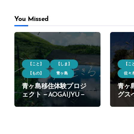
You Missed
【こと】
【しま】
【こ
【もの】
青ヶ島
佐々
青ヶ島移住体験プロジ
青ヶ
ェクト－AOGAIJYU－
グス
ーケ
滞在
での
なぐ