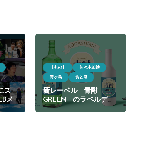
【もの】
佐々木加絵
青ヶ島
食と酒
にス
新レーベル「青酎
EBメ
GREEN」のラベルデザ
ay】イ
インを担当しました。
て見
リア