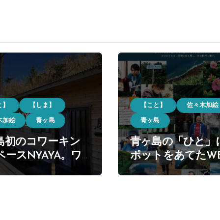
と】
【しま】
【こと】
佐々木加絵
木加絵
青ヶ島
青ヶ島
島初のコワーキン
青ヶ島の「ひと」
ペースNYAYA。ワ
ポットをあてたW
ーションでの長期
ディア【Aogamir
・リモートワーク
ンタビューを通じ
移住の増加へとつ
えてくる青ヶ島の
。未来の可能性を広
ル。