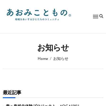
コ
ン
テ
ン
ツ
に
ス
キ
ッ
お知らせ
プ
Home
お知らせ
最近記事