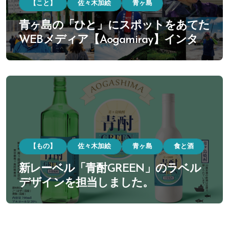
【こと】
佐々木加絵
青ヶ島
青ヶ島の「ひと」にスポットをあてた
WEBメディア【Aogamiray】インタビ
ューを通じて見えてくる青ヶ島のリア
ル。
【もの】
佐々木加絵
青ヶ島
食と酒
新レーベル「青酎GREEN」のラベル
デザインを担当しました。