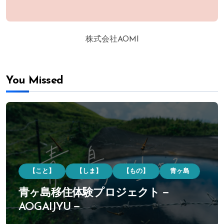
株式会社AOMI
You Missed
【こと】
【しま】
【もの】
青ヶ島
青ヶ島移住体験プロジェクト－
AOGAIJYU－